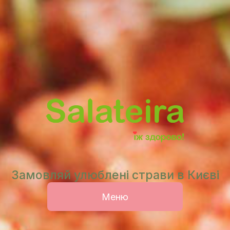
Замовляй улюблені страви в
Києві
Меню