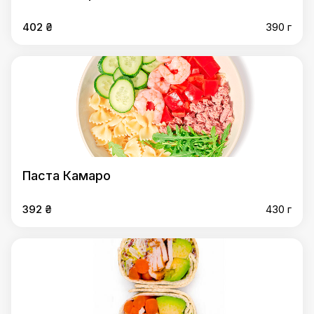
402 ₴
390 г
Паста Камаро
392 ₴
430 г