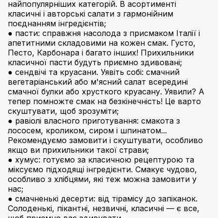
найпопулярніших категорій. В асортименті
класичні і авторські салати з гармонійним
поєднанням інгредієнтів;
● пасти: справжня насолода з присмаком Італії і
апетитними складовими на кожен смак. Густо,
Песто, Карбонара і багато інших! Прихильники
класичної пасти будуть приємно здивовані;
● сендвічі та круасани. Уявіть собі: смачний
вегетаріанський або м'ясний салат всередині
смачної булки або хрусткого круасану. Уявили? А
тепер помножте смак на безкінечність! Це варто
скуштувати, щоб зрозуміти;
● равіолі власного приготування: смакота з
лососем, кроликом, сиром і шпинатом...
Рекомендуємо замовити і скуштувати, особливо
якщо ви прихильники такої страви;
● хумус: готуємо за класичною рецептурою та
міксуємо підходящі інгредієнти. Смакує чудово,
особливо з хлібцями, які теж можна замовити у
нас;
● смачненькі десерти: від тірамісу до запіканок.
Солоденькі, пікантні, незвичні, класичні — є все,