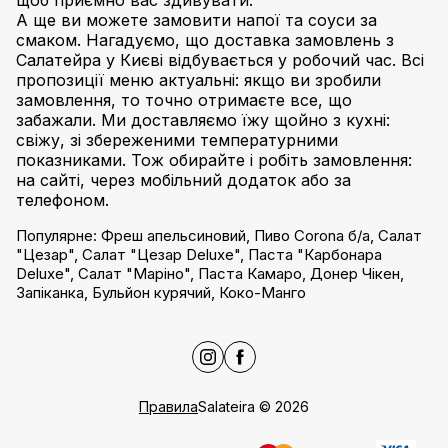
щоб приємно вас здивувати.
А ще ви можете замовити напої та соуси за
смаком. Нагадуємо, що доставка замовлень з
Салатейра у Києві відбувається у робочий час. Всі
пропозиції меню актуальні: якщо ви зробили
замовлення, то точно отримаєте все, що
забажали. Ми доставляємо їжу щойно з кухні:
свіжу, зі збереженими температурними
показниками. Тож обирайте і робіть замовлення:
на сайті, через мобільний додаток або за
телефоном.
Популярне
:
Фреш апельсиновий
,
Пиво Corona б/а
,
Салат
"Цезар"
,
Салат "Цезар Deluxe"
,
Паста "Карбонара
Deluxe"
,
Салат "Маріно"
,
Паста Камаро
,
Донер Чікен
,
Запіканка
,
Бульйон курячий
,
Коко-Манго
Правила
Salateira
©
2026