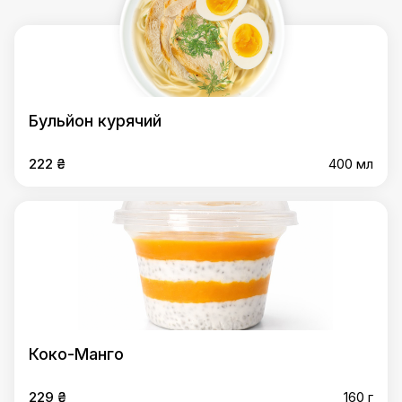
Бульйон курячий
222 ₴
400 мл
Коко-Манго
229 ₴
160 г