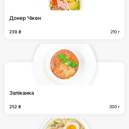
Донер Чікен
239 ₴
210 г
Запіканка
252 ₴
300 г