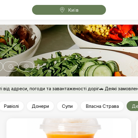
Київ
ті від адреси, погоди та завантаженості доріг🚗 Деякі замовле
ся холодними😋 Самовивіз готується 20-30 хв, протягом 2 годин
ку - 500 грн.
Равіолі
Донери
Супи
Власна Страва
Де