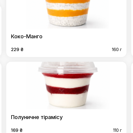
Коко-Манго
229 ₴
160 г
Полуничне тірамісу
169 ₴
110 г