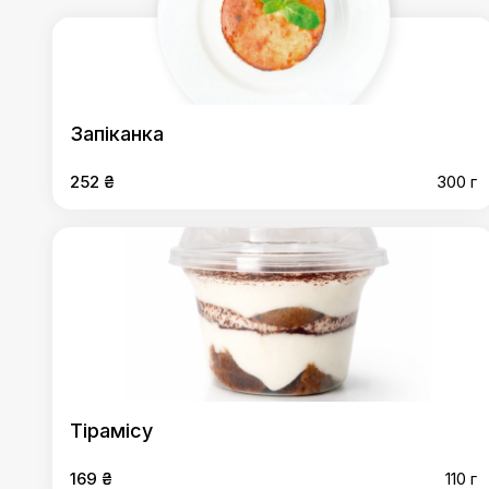
Запіканка
252 ₴
300 г
Тірамісу
169 ₴
110 г