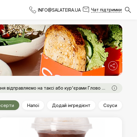
Чат підтримки
INFO@SALATEIRA.UA
ння відправляємо на таксі або кур'єрами Глово в
 потрібно забрати замовлення, так як його
серти
Напої
Додай інгредієнт
Соуси