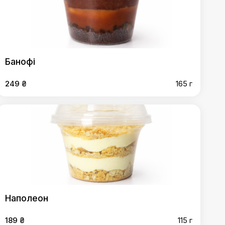
Банофі
249 ₴
165 г
Наполеон
189 ₴
115 г