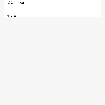
Обліпиха
119 ₴
Яблучний сік
99 ₴