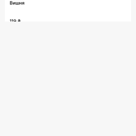
Вишня
119 ₴
Обліпиха
119 ₴