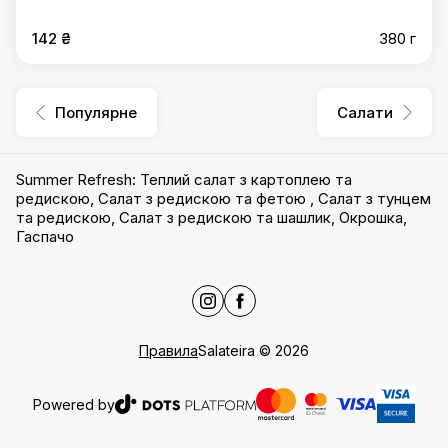
142 ₴
380 г
Популярне
Салати
Summer Refresh
:
Теплий салат з картоплею та
редискою
,
Салат з редискою та фетою
,
Салат з тунцем
та редискою
,
Салат з редискою та шашлик
,
Окрошка
,
Гаспачо
Правила
Salateira
©
2026
Powered by