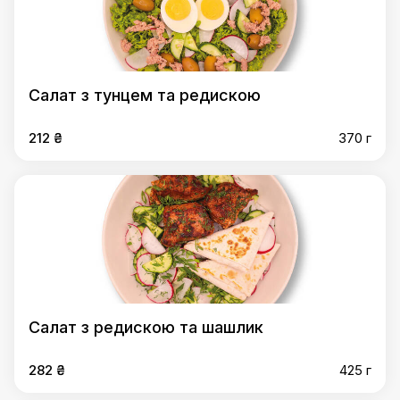
Салат з тунцем та редискою
212 ₴
370 г
Салат з редискою та шашлик
282 ₴
425 г