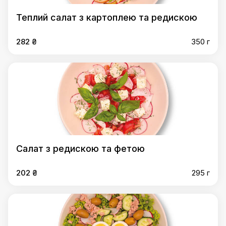
Теплий салат з картоплею та редискою
282 ₴
350 г
Салат з редискою та фетою
202 ₴
295 г