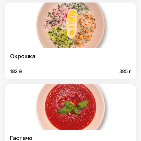
Окрошка
182 ₴
385 г
Гаспачо